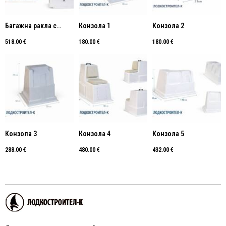
Багажна ракла с
Конзола 1
Конзола 2
облегалка
518.00
€
180.00
€
180.00
€
Конзола 3
Конзола 4
Конзола 5
288.00
€
480.00
€
432.00
€