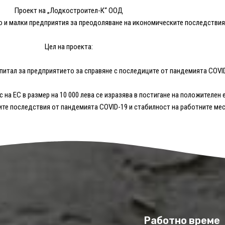
Проект на „Лодкостроител-К“ ООД
о и малки предприятия за преодоляване на икономическите последствия
Цел на проекта:
питал за предприятието за справяне с последиците от пандемията COVID
 на ЕС в размер на 10 000 лева се изразява в постигане на положителен
те последствия от пандемията COVID-19 и стабилност на работните мес
Работно време