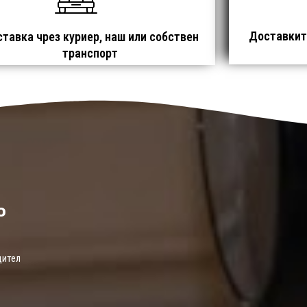
Доставките
тавка чрез куриер, наш или собствен
транспорт
о
дител