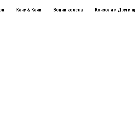
ри
Кану & Каяк
Водни колела
Конзоли и Други п
по