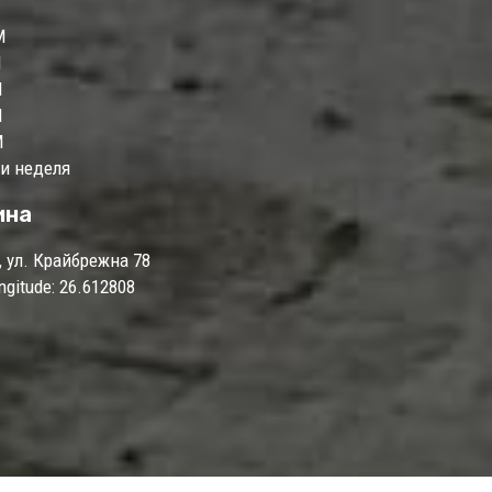
M
M
M
M
M
 и неделя
ина
, ул. Крайбрежна 78
ongitude: 26.612808