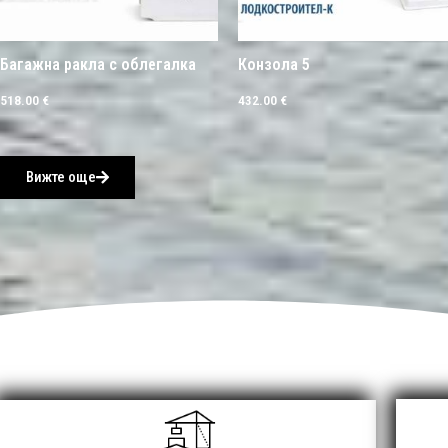
Багажна ракла с облегалка
Конзола 5
518.00
€
432.00
€
Вижте още