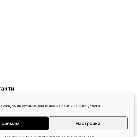
такти
59 885 808 734
витки, за да оптимизираме нашия сайт и нашите услуги.
59 866 61 005
kostroitel@abv.bg
Приемам
Настройки
лгария гр. Тутракан, ул. Крайбрежна 78
Имате нужда от помощ?