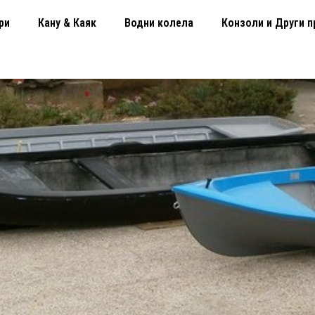
ри
Кану & Каяк
Водни колела
Конзоли и Други п