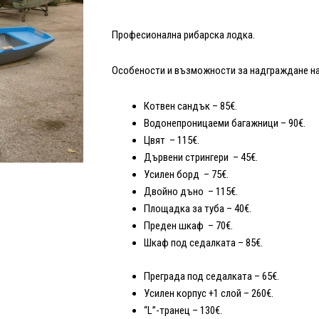
Професионална рибарска лодка.
Особености и възможности за надграждане на
Котвен сандък – 85€.
Водонепроницаеми багажници – 90€.
Цвят – 115€.
Дървени стрингери – 45€.
Усилен борд – 75€.
Двойно дъно – 115€.
Площадка за туба – 40€.
Преден шкаф – 70€.
Шкаф под седалката – 85€.
Преграда под седалката – 65€.
Усилен корпус +1 слой – 260€.
“L”-транец – 130€.