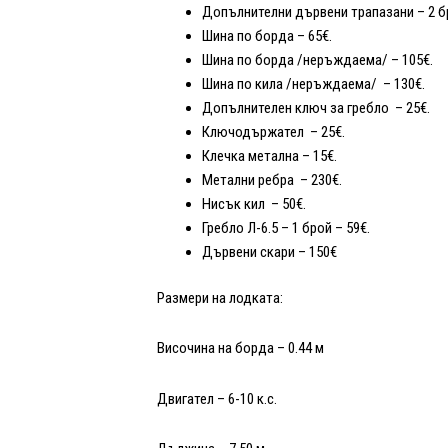
Допълнителни дървени трапазани – 2 бр
Шина по борда – 65€.
Шина по борда /неръждаема/ – 105€.
Шина по кила /неръждаема/ – 130€.
Допълнителен ключ за гребло – 25€.
Ключодържател – 25€.
Клечка метална – 15€.
Метални ребра – 230€.
Нисък кил – 50€.
Гребло Л-6.5 – 1 брой – 59€.
Дървени скари – 150€
Размери на лодката:
Височина на борда – 0.44 м
Двигател – 6-10 к.с.