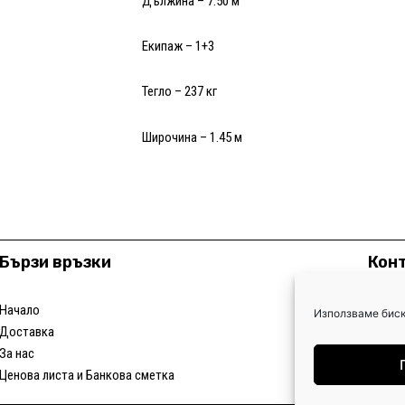
Дължина – 7.50 м
Екипаж – 1+3
Тегло – 237 кг
Широчина – 1.45 м
Бързи връзки
Кон
Начало
+3
Използваме биск
Доставка
+3
За нас
lod
Ценова листа и Банкова сметка
Бъ