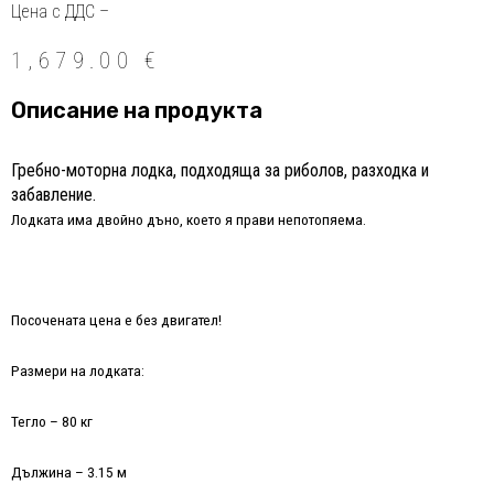
Цена с ДДС –
1,679.00
€
Описание на продукта
Гребно-моторна лодка, подходяща за риболов, разходка и
забавление.
Лодката има двойно дъно, което я прави непотопяема.
Посочената цена е без двигател!
Размери на лодката:
Тегло – 80 кг
Дължина – 3.15 м