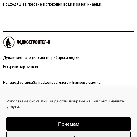
Подходящ за гребане в спокойни води и за начинаещи.
Дунавският специалист по рибарски лодки
Бързи връзки
Начало
Доставка
За нас
Ценова листа и Банкова сметка
Контакти
Използваме бисквитки, за да оптимизираме нашия сайт и нашите
+359 885 808 734
услуги.
+359 866 61 005
lodkostroitel@abv.bg
Приемам
България гр. Тутракан, ул. Крайбрежна 78